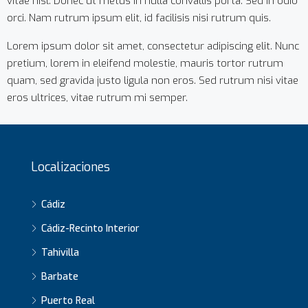
vitae nisl. Donec ut metus in nulla convallis porta. Sed in odio
orci. Nam rutrum ipsum elit, id facilisis nisi rutrum quis.
Lorem ipsum dolor sit amet, consectetur adipiscing elit. Nunc
pretium, lorem in eleifend molestie, mauris tortor rutrum
quam, sed gravida justo ligula non eros. Sed rutrum nisi vitae
eros ultrices, vitae rutrum mi semper.
Localizaciones
Cádiz
Cádiz-Recinto Interior
Tahivilla
Barbate
Puerto Real