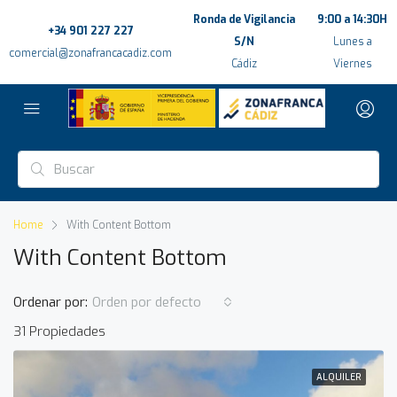
Ronda de Vigilancia
9:00 a 14:30H
+34 901 227 227
S/N
Lunes a
comercial@zonafrancacadiz.com
Cádiz
Viernes
Home
With Content Bottom
With Content Bottom
Ordenar por:
Orden por defecto
31 Propiedades
ALQUILER