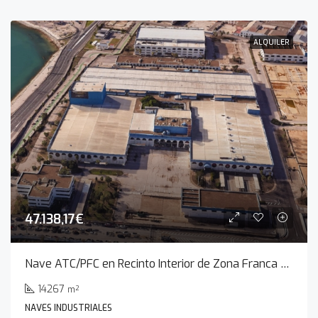
ALQUILER
47.138,17€
Nave ATC/PFC en Recinto Interior de Zona Franca de Cádiz
14267
m²
NAVES INDUSTRIALES