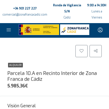
Ronda de Vigilancia
9:00 a 14:30H
+34 901 227 227
S/N
Lunes a
comercial@zonafrancacadiz.com
Cádiz
Viernes
ALQUILER
Parcela 10.A en Recinto Interior de Zona
Franca de Cádiz
5.985,36€
Visión General