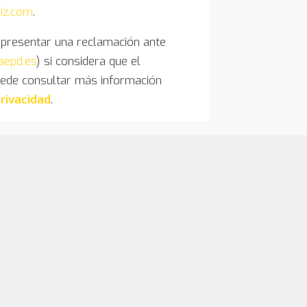
iz.com
.
 presentar una reclamación ante
aepd.es
) si considera que el
Puede consultar más información
privacidad
.