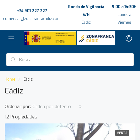
Ronda de Vigilancia
9:00 a 14:30H
+34 901 227 227
S/N
Lunes a
comercial@zonafrancacadiz.com
Cádiz
Viernes
Home
Cádiz
Cádiz
Ordenar por:
Orden por defecto
12 Propiedades
VENTA