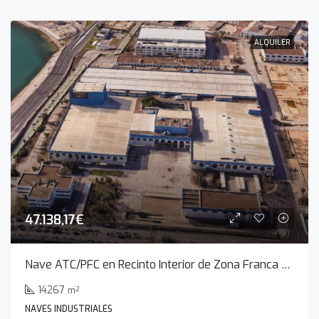
ALQUILER
47.138,17€
Nave ATC/PFC en Recinto Interior de Zona Franca de Cádiz
14267
m²
NAVES INDUSTRIALES