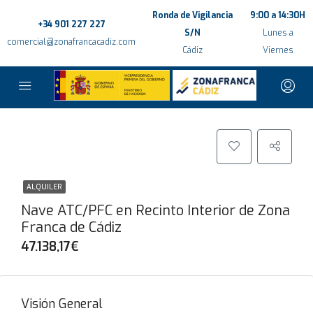
Ronda de Vigilancia
9:00 a 14:30H
+34 901 227 227
S/N
Lunes a
comercial@zonafrancacadiz.com
Cádiz
Viernes
ALQUILER
Nave ATC/PFC en Recinto Interior de Zona
Franca de Cádiz
47.138,17€
Visión General