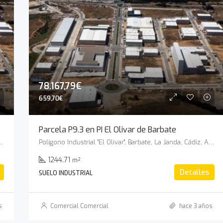
78.167,79€
659,70€
Parcela P9.3 en PI El Olivar de Barbate
arbate, La Janda, Cádiz, Andalucía, España
Polígono Industrial "El Olivar", Barbate, La Janda, Cádiz, Andalucía, España
1244.71
m²
Detalles
SUELO INDUSTRIAL
s
Comercial Comercial
hace 3 años