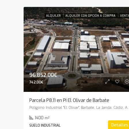
ALQUILER
ALQUILER CON OPCIÓN A COMPRA
VENT
96.852,00€
742,00€
Parcela P8.11 en PI El Olivar de Barbate
Polígono Industrial "El Olivar", B
1400
m²
Detalles
SUELO INDUSTRIAL