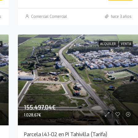
s
Comercial Comercial
hace 3 años
A
ALQUILER
VENTA
155.497,04€
1.028,67€
Parcela I.4.1-02 en PI Tahivilla (Tarifa)