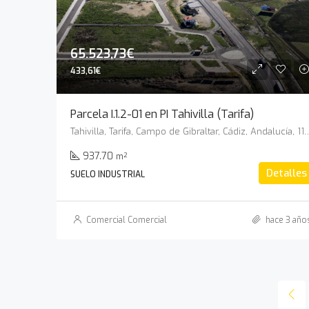
65.523,73€
433,61€
Parcela I.1.2-01 en PI Tahivilla (Tarifa)
Tahivilla, Tarifa, Campo de Gibraltar, Cádiz
937.70
m²
Detalles
SUELO INDUSTRIAL
Comercial Comercial
hace 3 año