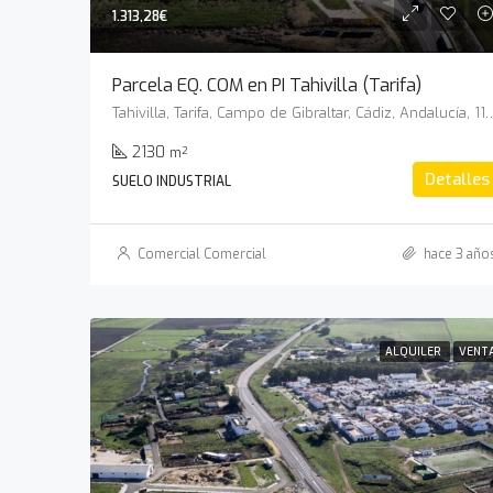
1.313,28€
Parcela EQ. COM en PI Tahivilla (Tarifa)
Tahivilla, Tarifa, Campo de Gibraltar, Cádiz
2130
m²
Detalles
SUELO INDUSTRIAL
Comercial Comercial
hace 3 año
ALQUILER
VENT