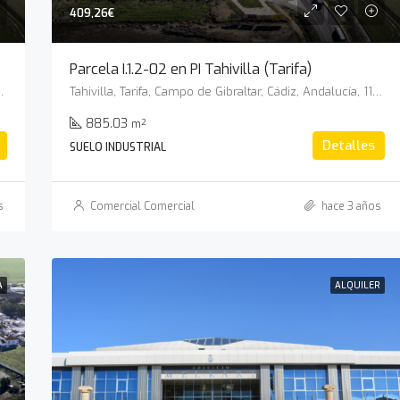
409,26€
Parcela I.1.2-02 en PI Tahivilla (Tarifa)
, Andalucía, 11380, España
Tahivilla, Tarifa, Campo de Gibraltar, Cádiz, Andalucía, 11380, España
885.03
m²
Detalles
SUELO INDUSTRIAL
s
Comercial Comercial
hace 3 años
A
ALQUILER