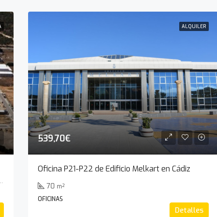
A
ALQUILER
539,70€
Oficina P21-P22 de Edificio Melkart en Cádiz
arbate, La Janda, Cádiz, Andalucía, España
70
m²
OFICINAS
Detalles