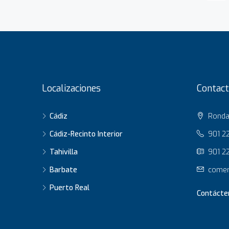
Localizaciones
Contact
Cádiz
Ronda 
Cádiz-Recinto Interior
901 2
Tahivilla
901 22
Barbate
comer
Puerto Real
Contácte