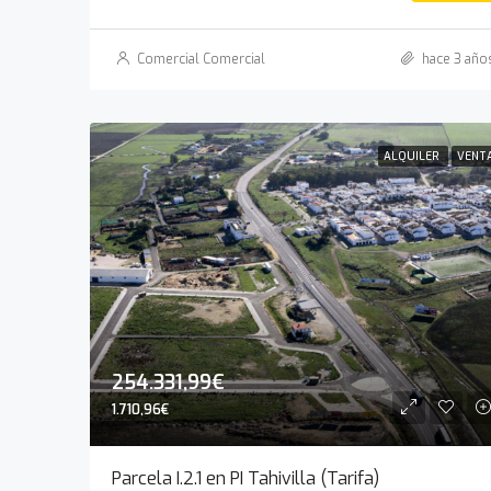
Comercial Comercial
hace 3 año
ALQUILER
VENT
254.331,99€
1.710,96€
Parcela I.2.1 en PI Tahivilla (Tarifa)