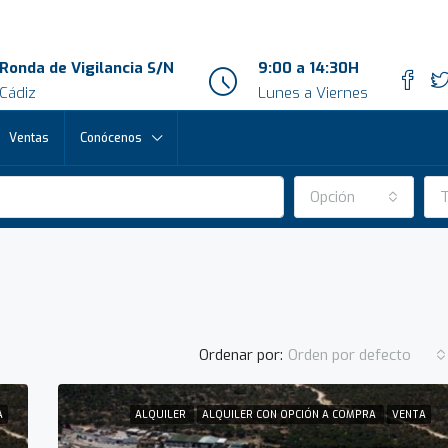
Ronda de Vigilancia S/N
9:00 a 14:30H
Cádiz
Lunes a Viernes
Ventas
Conócenos
Opción
T
Ordenar por:
Orden por defecto
A
ALQUILER
ALQUILER CON OPCIÓN A COMPRA
VENTA