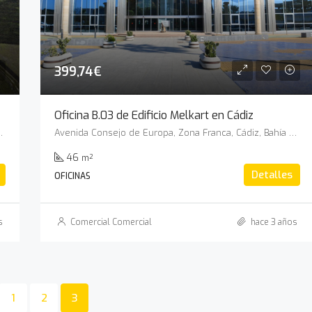
399,74€
Oficina B.03 de Edificio Melkart en Cádiz
, Andalucía, 11380, España
Avenida Consejo de Europa, Zona Franca, Cádiz, Bahía de Cádiz, Cádiz, Andalucía, 11011, España
46
m²
Detalles
OFICINAS
s
Comercial Comercial
hace 3 años
1
2
3