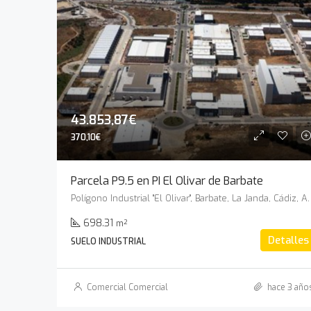
43.853,87€
370,10€
Parcela P9.5 en PI El Olivar de Barbate
Polígono Industrial "El Olivar", B
698.31
m²
Detalles
SUELO INDUSTRIAL
Comercial Comercial
hace 3 año