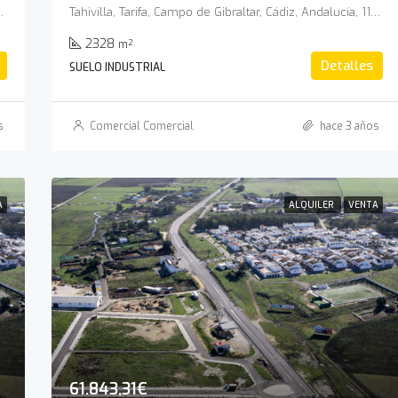
, Andalucía, 11380, España
Tahivilla, Tarifa, Campo de Gibraltar, Cádiz, Andalucía, 11380, España
2328
m²
Detalles
SUELO INDUSTRIAL
s
Comercial Comercial
hace 3 años
A
ALQUILER
VENTA
61.843,31€