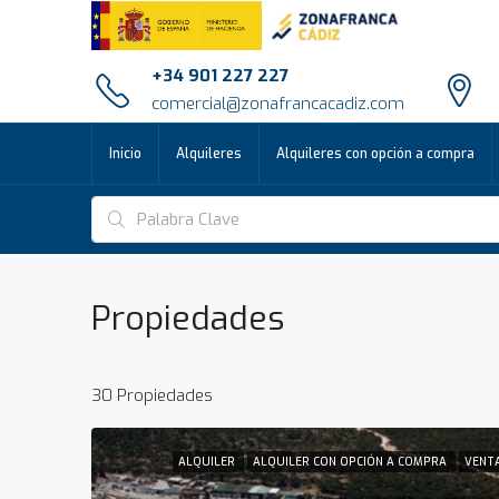
+34 901 227 227
comercial@zonafrancacadiz.com
Inicio
Alquileres
Alquileres con opción a compra
Propiedades
30 Propiedades
ALQUILER
ALQUILER CON OPCIÓN A COMPRA
VENT