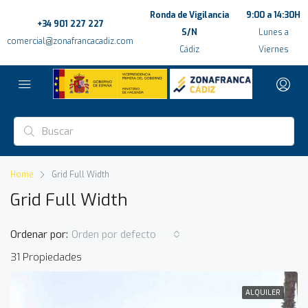
Ronda de Vigilancia
9:00 a 14:30H
+34 901 227 227
S/N
Lunes a
comercial@zonafrancacadiz.com
Cádiz
Viernes
Home
Grid Full Width
Grid Full Width
Ordenar por:
Orden por defecto
31 Propiedades
ALQUILER