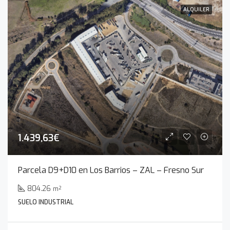
ALQUILER
1.439,63€
Parcela D9+D10 en Los Barrios – ZAL – Fresno Sur
804.26
m²
SUELO INDUSTRIAL