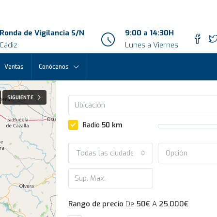
Ronda de Vigilancia S/N
9:00 a 14:30H
Cádiz
Lunes a Viernes
Ventas
Conócenos
SIGUIENTE
Radio
50
km
Todas las ciudades
Opción
Rango de precio
De
50€
A
25.000€