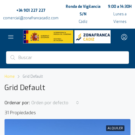
Ronda de Vigilancia
9:00 a 14:30H
+34 901 227 227
S/N
Lunes a
comercial@zonafrancacadiz.com
Cádiz
Viernes
Home
Grid Default
Grid Default
Ordenar por:
Orden por defecto
31 Propiedades
ALQUILER