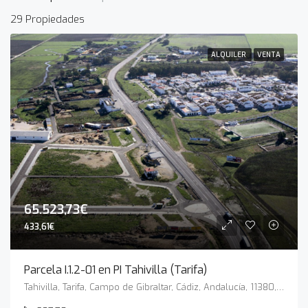
29 Propiedades
ALQUILER
VENTA
65.523,73€
433,61€
Parcela I.1.2-01 en PI Tahivilla (Tarifa)
Tahivilla, Tarifa, Campo de Gibraltar, Cádiz, Andalucía, 11380, España