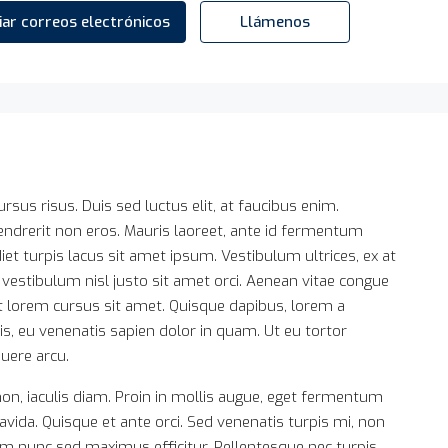
iar correos electrónicos
Llámenos
ursus risus. Duis sed luctus elit, at faucibus enim.
endrerit non eros. Mauris laoreet, ante id fermentum
rdiet turpis lacus sit amet ipsum. Vestibulum ultrices, ex at
vestibulum nisl justo sit amet orci. Aenean vitae congue
it lorem cursus sit amet. Quisque dapibus, lorem a
pis, eu venenatis sapien dolor in quam. Ut eu tortor
suere arcu.
on, iaculis diam. Proin in mollis augue, eget fermentum
da. Quisque et ante orci. Sed venenatis turpis mi, non
um nunc sed maximus efficitur. Pellentesque nec turpis