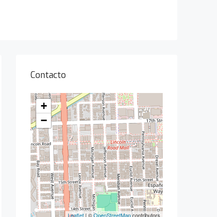
Contacto
+
−
Leaflet
| ©
OpenStreetMap
contributors