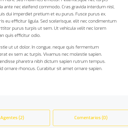
avida ante nec eleifend commodo. Cras gravida interdum nisl,
quis dui imperdiet pretium et eu purus. Fusce purus ex,
ris eu efficitur ligula. Sed scelerisque, elit nec condimentum
itor purus turpis ut sem. Ut vehicula velit nec lorem
 quis efficitur odio.
tie ut ut dolor. In congue, neque quis fermentum
cerat ex sem ac turpis. Vivamus nec molestie sapien.
pendisse pharetra nibh dictum sapien rutrum tempus.
d ornare rhoncus. Curabitur sit amet ornare sapien.
Agentes (2)
Comentarios (0)