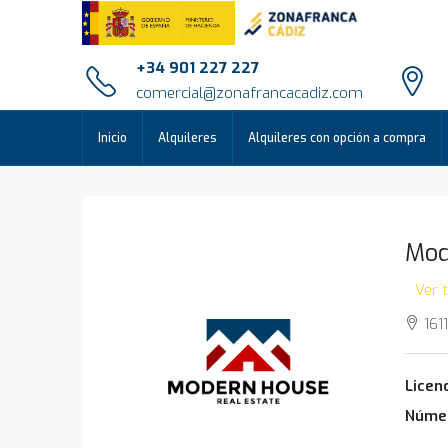
+34 901 227 227
comercial@zonafrancacadiz.com
Inicio
Alquileres
Alquileres con opción a compra
Mod
Ver 
1611
Licenc
Númer