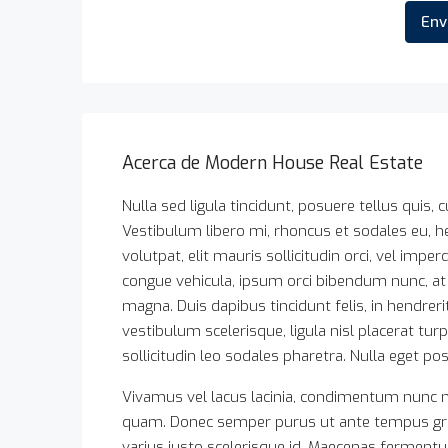
Env
Acerca de Modern House Real Estate
Nulla sed ligula tincidunt, posuere tellus quis, c
Vestibulum libero mi, rhoncus et sodales eu, h
volutpat, elit mauris sollicitudin orci, vel impe
congue vehicula, ipsum orci bibendum nunc, at 
magna. Duis dapibus tincidunt felis, in hendrer
vestibulum scelerisque, ligula nisl placerat tur
sollicitudin leo sodales pharetra. Nulla eget po
Vivamus vel lacus lacinia, condimentum nunc n
quam. Donec semper purus ut ante tempus gravi
varius justo scelerisque id. Maecenas ferment