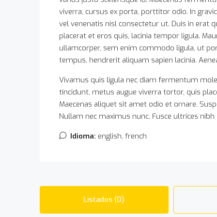
viverra, cursus ex porta, porttitor odio. In gr
vel venenatis nisl consectetur ut. Duis in erat 
placerat et eros quis, lacinia tempor ligula. Mau
ullamcorper, sem enim commodo ligula, ut portt
tempus, hendrerit aliquam sapien lacinia. Aenean
Vivamus quis ligula nec diam fermentum moles
tincidunt, metus augue viverra tortor, quis pla
Maecenas aliquet sit amet odio et ornare. Sus
Nullam nec maximus nunc. Fusce ultrices nibh i
Idioma:
english, french
Listados (0)