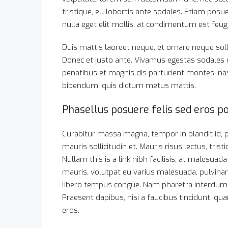
tristique, eu lobortis ante sodales. Etiam posuer
nulla eget elit mollis, at condimentum est feugi
Duis mattis laoreet neque, et ornare neque soll
Donec et justo ante. Vivamus egestas sodales
penatibus et magnis dis parturient montes, nasc
bibendum, quis dictum metus mattis.
Phasellus posuere felis sed eros po
Curabitur massa magna, tempor in blandit id, po
mauris sollicitudin et. Mauris risus lectus, trist
Nullam this is a link nibh facilisis, at malesuad
mauris, volutpat eu varius malesuada, pulvinar eu
libero tempus congue. Nam pharetra interdum v
Praesent dapibus, nisi a faucibus tincidunt, qu
eros.