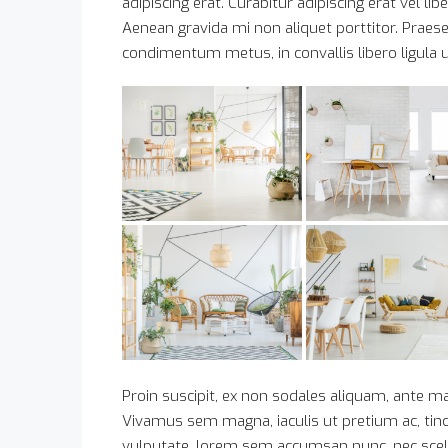
adipiscing erat. Curabitur adipiscing erat vel
Aenean gravida mi non aliquet porttitor. Praese
condimentum metus, in convallis libero ligula u
Proin suscipit, ex non sodales aliquam, ante mau
Vivamus sem magna, iaculis ut pretium ac, tin
vulputate, lorem sem accumsan nunc, nec sceler