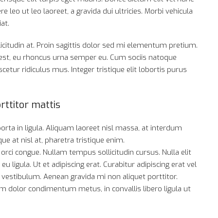
e leo ut leo laoreet, a gravida dui ultricies. Morbi vehicula
at.
icitudin at. Proin sagittis dolor sed mi elementum pretium.
 est, eu rhoncus urna semper eu. Cum sociis natoque
etur ridiculus mus. Integer tristique elit lobortis purus
rttitor mattis
rta in ligula. Aliquam laoreet nisl massa, at interdum
ique at nisl at, pharetra tristique enim.
a orci congue. Nullam tempus sollicitudin cursus. Nulla elit
 ligula. Ut et adipiscing erat. Curabitur adipiscing erat vel
estibulum. Aenean gravida mi non aliquet porttitor.
am dolor condimentum metus, in convallis libero ligula ut