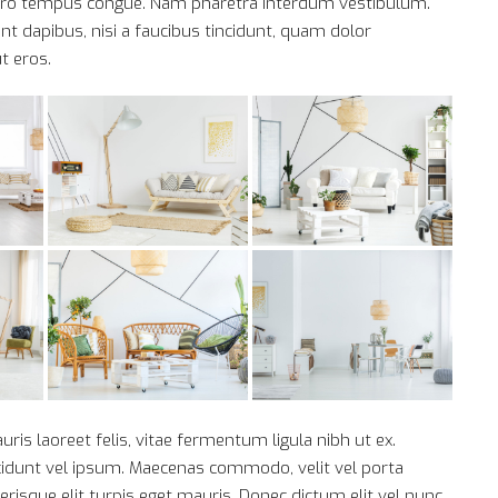
 libero tempus congue. Nam pharetra interdum vestibulum.
nt dapibus, nisi a faucibus tincidunt, quam dolor
t eros.
ris laoreet felis, vitae fermentum ligula nibh ut ex.
cidunt vel ipsum. Maecenas commodo, velit vel porta
isque elit turpis eget mauris. Donec dictum elit vel nunc