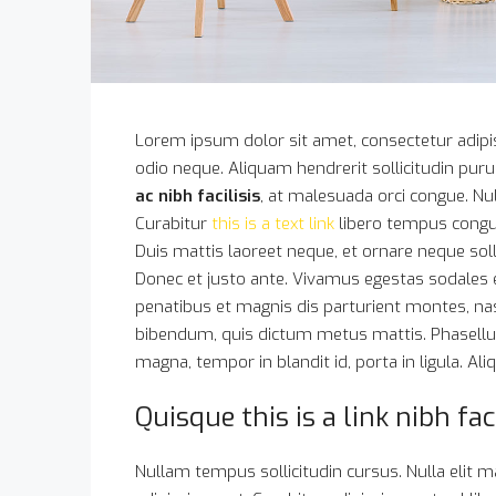
Lorem ipsum dolor sit amet, consectetur adipisc
odio neque. Aliquam hendrerit sollicitudin pu
ac nibh facilisis
, at malesuada orci congue. Nul
Curabitur
this is a text link
libero tempus congu
Duis mattis laoreet neque, et ornare neque soll
Donec et justo ante. Vivamus egestas sodales
penatibus et magnis dis parturient montes, nasc
bibendum, quis dictum metus mattis. Phasellus
magna, tempor in blandit id, porta in ligula. Al
Quisque this is a link nibh fa
Nullam tempus sollicitudin cursus. Nulla elit ma