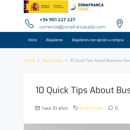
+34 901 227 227
comercial@zonafrancacadiz.com
Inicio
Alquileres
Alquileres con opción a compra
Home
Real Estate
10 Quick Tips About Business D
10 Quick Tips About B
hace 10 años
Real Estate
0