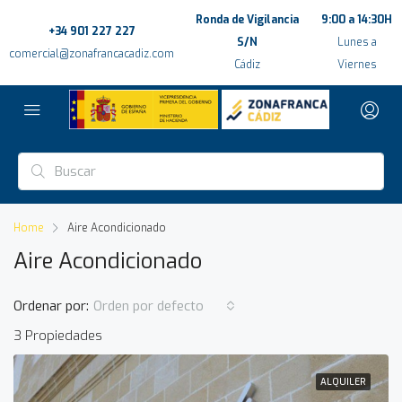
Ronda de Vigilancia
9:00 a 14:30H
+34 901 227 227
S/N
Lunes a
comercial@zonafrancacadiz.com
Cádiz
Viernes
Home
Aire Acondicionado
Aire Acondicionado
Ordenar por:
Orden por defecto
3 Propiedades
ALQUILER