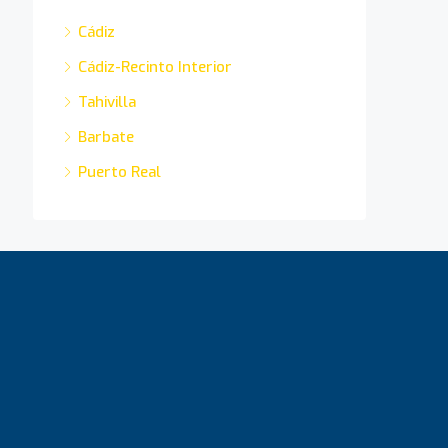
Cádiz
Cádiz-Recinto Interior
Tahivilla
Barbate
Puerto Real