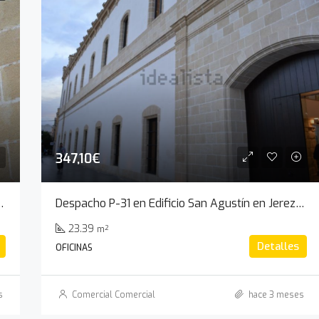
347,10€
n Agustín (Jerez de la Frontera)
Despacho P-31 en Edificio San Agustín en Jerez de la Frontera
23.39
m²
Detalles
OFICINAS
s
Comercial Comercial
hace 3 meses